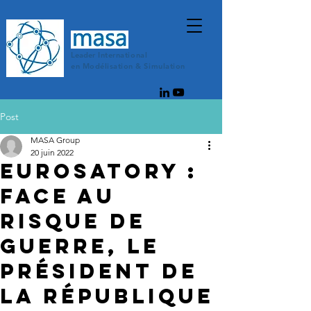
Leader
Internationa
l
en
Modélisation
& Simulation
Post
MASA Group
20 juin 2022
EUROSATORY :
FACE AU
RISQUE DE
GUERRE, LE
PRÉSIDENT DE
LA RÉPUBLIQUE