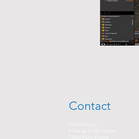
Contact
MASA Group
8 Rue de la Michodière,
75002 Paris, France