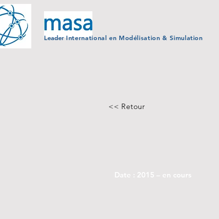
Leader
Internationa
l
en
Modélisation
& Simulation
<< Retour
Date : 2015 – en cours