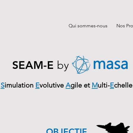
Qui sommes-nous
Nos Pro
SEAM-E
by
S
imulation
E
volutive
A
gile et
M
ulti-
E
chelle
OBJECTIF