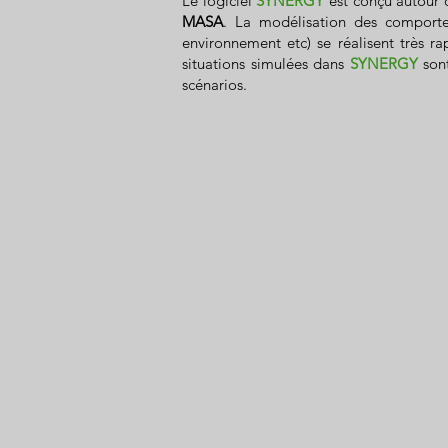
Le logiciel
SYNERGY
est conçu autour d
MASA
. La modélisation des comportem
environnement etc) se réalisent très r
situations simulées dans
SYNERGY
sont
scénarios.