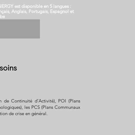
ERGY est disponible en 5 langues :
nçais, Anglais, Portugais, Espagnol et
be
soins
 de Continuité d’Activité), POI (Plans
echnologiques), les PCS (Plans Communaux
tion de crise en général.