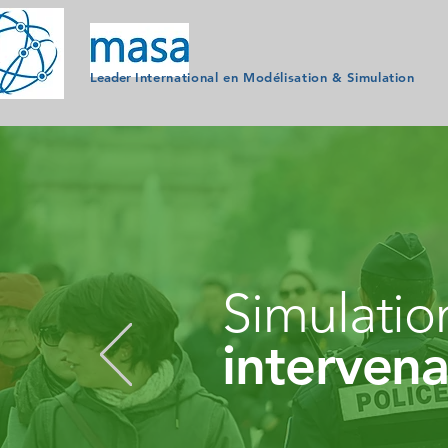
Leader
Internationa
l
en
Modélisation
& Simulation
Simulatio
intervena